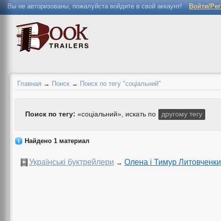
Вы не авторизованы, пожалуйста войдите в свой аккаунт!
Войти/Ре
Главная
→
Поиск
→
Поиск по тегу "соціальний"
Поиск по тегу:
«соціальний», искать по
другому тегу
Найдено 1 материал
Українські буктрейлери
Олена і Тимур Литовченки
→