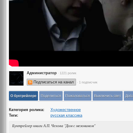
Администратор
· 1221 ролик
Подписаться на канал
· 1 подписчик
О буктрейлере
Поделиться
Пожаловаться
Выключить свет
Доба
Категория ролика:
Художественное
Теги:
русская классика
Буктрейлер книги А.П. Чехова "Дом с мезонином"