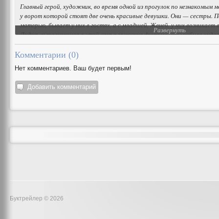
Главный герой, художник, во время одной из прогулок по незнакомым 
у ворот которой стоят две очень красивые девушки. Они — сестры. П
матерью, бывает у них в гостях, а с младшей, Женей, у них возникает
Развернуть
Лидия, выполняющая в этой семье мужские функции, невзлюбила худ
по-мужски, — что Женя и художник вместе быть не должны.
Комментарии (
0
)
Нет комментариев. Ваш будет первым!
Авторы: Трофимова Владислава, Михайлова Анастасия
Оператор: Михайлова Анастасия, Трофимова Владислава
Добавить комментарий
Монтаж: Трофимова Владислава
Актеры: Трофимова Владислава, Ефимова Дарья, Горбачев Евгений, Д
Республика Коми. г. Вокрута
Буктрейлер © 2026