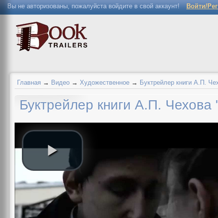
Вы не авторизованы, пожалуйста войдите в свой аккаунт!
Войти/Ре
Главная
→
Видео
→
Художественное
→
Буктрейлер книги А.П. Че
Буктрейлер книги А.П. Чехова