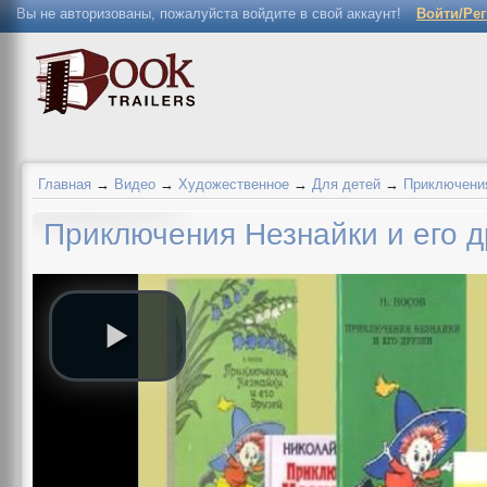
Вы не авторизованы, пожалуйста войдите в свой аккаунт!
Войти/Ре
Главная
→
Видео
→
Художественное
→
Для детей
→
Приключения
Приключения Незнайки и его д