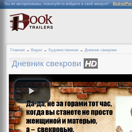
Вы не авторизованы, пожалуйста войдите в свой аккаунт!
Войти/Ре
Главная
→
Видео
→
Художественное
→
Дневник свекрови
Дневник свекрови
HD