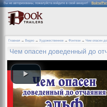
Вы не авторизованы, пожалуйста войдите в свой аккаунт!
Войти/Ре
Главная
→
Видео
→
Художественное
→
Фэнтези
→
Чем опасен д
Чем опасен доведенный до от