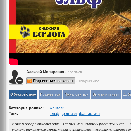
Алексей Маляревич
· 7 роликов
Подписаться на канал
· 0 подписчиков
О буктрейлере
Поделиться
Пожаловаться
Выключить свет
Доба
Категория ролика:
Фэнтези
Теги:
эльф
,
фэнтези
,
фантастика
В этом обзоре описана одна из самых масштабных российских серий 
сюжет, интересные герои, мощные артефакты - все это на страницах