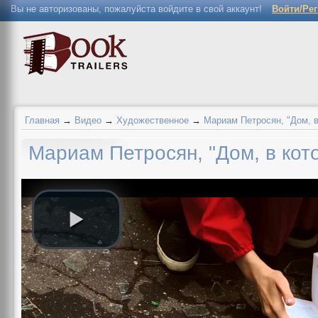
Вы не авторизованы, пожалуйста войдите в свой аккаунт!
Войти/Ре
Главная
→
Видео
→
Художественное
→
Мариам Петросян, "Дом, в
Мариам Петросян, "Дом, в кото