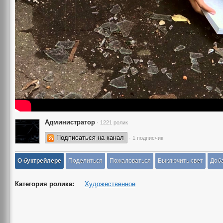
Администратор
· 1221 ролик
Подписаться на канал
· 1 подписчик
О буктрейлере
Поделиться
Пожаловаться
Выключить свет
Доба
Категория ролика:
Художественное