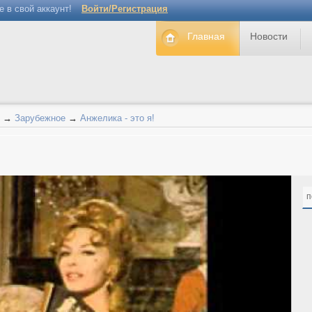
е в свой аккаунт!
Войти/Регистрация
Главная
Новости
→
Зарубежное
→
Анжелика - это я!
!
п