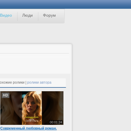
Видео
Люди
Форум
охожие ролики |
ролики автора
HD
00:01:24
Современный любовный роман.