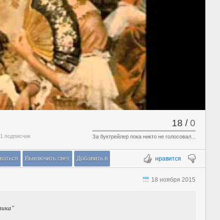
18
/
0
 1 подписчик
За буктрейлер пока никто не голосовал...
ваться
Выключить свет
Добавить в
нравится
18 ноября 2015
лика"