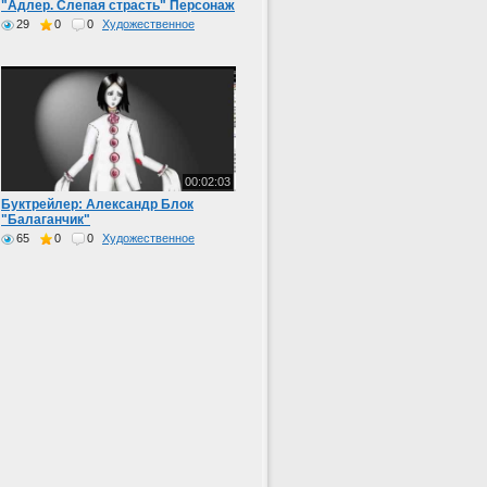
"Адлер. Слепая страсть" Персонаж
Анжелика.
29
0
0
Художественное
00:02:03
Буктрейлер: Александр Блок
"Балаганчик"
65
0
0
Художественное