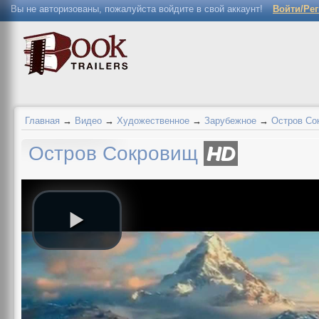
Вы не авторизованы, пожалуйста войдите в свой аккаунт!
Войти/Ре
Главная
→
Видео
→
Художественное
→
Зарубежное
→
Остров Со
Остров Сокровищ
HD