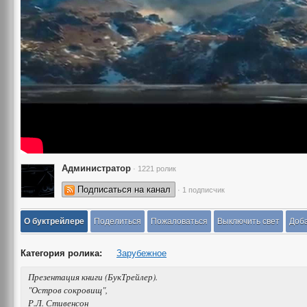
Администратор
· 1221 ролик
Подписаться на канал
· 1 подписчик
О буктрейлере
Поделиться
Пожаловаться
Выключить свет
Доба
Категория ролика:
Зарубежное
Презентация книги (БукТрейлер).
"Остров сокровищ",
Р.Л. Стивенсон