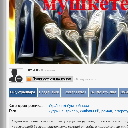
Tim-Lit
· 9 роликов
Подписаться на канал
· 0 подписчиков
О буктрейлере
Поделиться
Пожаловаться
Выключить свет
Доба
Категория ролика:
Українські буктрейлери
Теги:
художня
,
трилер
,
соціальний
,
роман
,
літерат
Справжнє життя газетяра — це суцільна рутина, далеко не завжди при
повсякденній багнюці спалахують яскраві епізоди, а народжені на їхні