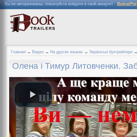
Вы не авторизованы, пожалуйста войдите в свой аккаунт!
Войти/Ре
Главная
→
Видео
→
На других языках
→
Українські буктрейлери
Олена і Тимур Литовченки. За