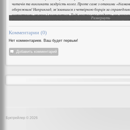
читачів та викликати заздрість колег. Проте саме з отакими «діама
обережним! Наприклад, зв’язавшися з четвіркою борців за справедлив
шляхетними, можна і помилитися. Тоді настає час згадати, що закон
Развернуть
буквальному розумінні кров’ю тих, хто їх порушував… і подумати, як
чергову криваву плямку в черговому правилі газетярської роботи.
Комментарии (
0
)
Нет комментариев. Ваш будет первым!
Добавить комментарий
Буктрейлер © 2026