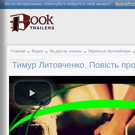
Вы не авторизованы, пожалуйста войдите в свой аккаунт!
Войти/Ре
Главная
→
Видео
→
На других языках
→
Українські буктрейлери
Тимур Литовченко. Повість про