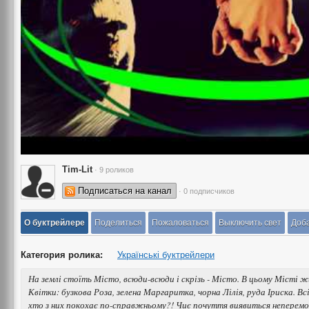
Tim-Lit
· 9 роликов
Подписаться на канал
· 0 подписчиков
О буктрейлере
Поделиться
Пожаловаться
Выключить свет
Доба
Категория ролика:
Українські буктрейлери
На землі стоїть Місто, всюди-всюди і скрізь - Місто. В цьому Місті
Квітки: бузкова Роза, зелена Маргаритка, чорна Лілія, руда Іриска. Вс
хто з них покохає по-справжньому?! Чиє почуття виявиться неперем