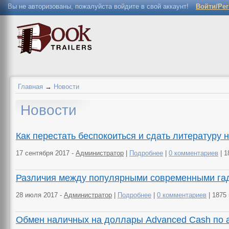
Вы не авторизованы, пожалуйста войдите в свой аккаунт!
Войти/Ре
Главная
→
Новости
Новости
Как перестать беспокоиться и сдать литературу 
17 сентября 2017 -
Администратор
|
Подробнее
|
0 комментариев
| 1
Различия между популярными современными гад
28 июля 2017 -
Администратор
|
Подробнее
|
0 комментариев
| 1875
Обмен наличных на доллары Advanced Cash по а