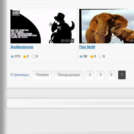
HD
00:00:54
00
Дюймовочка
Про МаМ
373
0
0
98
0
0
Страницы:
Первая
Предыдущая
4
5
6
7