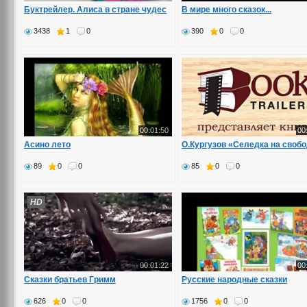
Буктрейлер. Алиса в стране чудес
В мире много сказок...
3438
1
0
390
0
0
00:01:50
00
Асино лето
О.Кургузов «Селедка на своб
89
0
0
85
0
0
HD
00:01:22
00
Сказки братьев Гримм
Русские народные сказки
626
0
0
1756
0
0