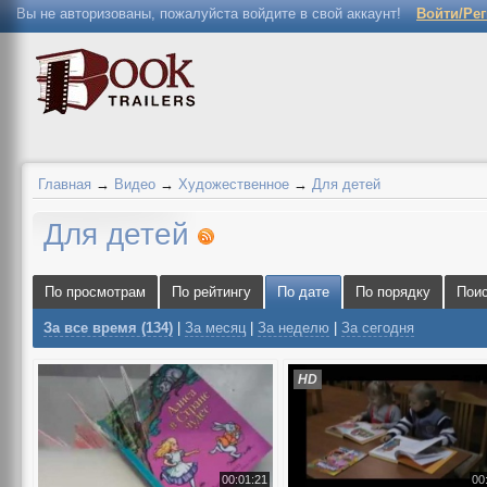
Вы не авторизованы, пожалуйста войдите в свой аккаунт!
Войти/Ре
Главная
→
Видео
→
Художественное
→
Для детей
Для детей
По просмотрам
По рейтингу
По дате
По порядку
Пои
За все время (134)
|
За месяц
|
За неделю
|
За сегодня
HD
00:01:21
00