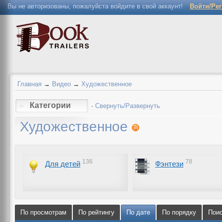
Вы не авторизованы, пожалуйста войдите в свой аккаунт!
Войти/Ре
Главная
→
Видео
→
Художественное
Категории
- Свернуть/Развернуть
Художественное
136
78
Для детей
Фэнтези
По просмотрам
По рейтингу
По дате
По порядку
Пои