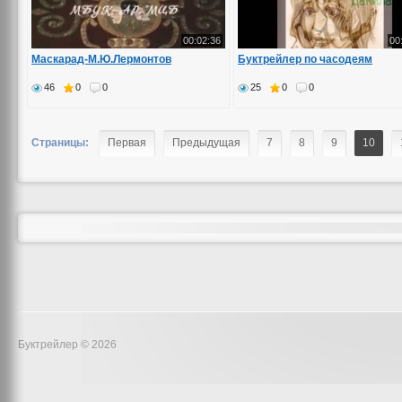
00:02:36
00
Маскарад-М.Ю.Лермонтов
Буктрейлер по часодеям
46
0
0
25
0
0
Страницы:
Первая
Предыдущая
7
8
9
10
Буктрейлер © 2026