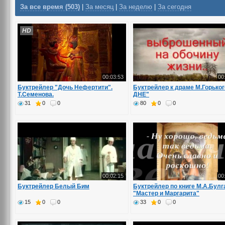
За все время (503)
|
За месяц
|
За неделю
|
За сегодня
HD
00:03:53
00
Буктрейлер "Дочь Нефертити".
Буктрейлер к драме М.Горько
Т.Семенова.
ДНЕ"
31
0
0
80
0
0
00:02:15
00
Буктрейлер Белый Бим
Буктрейлер по книге М.А.Булг
"Мастер и Маргарита"
15
0
0
33
0
0