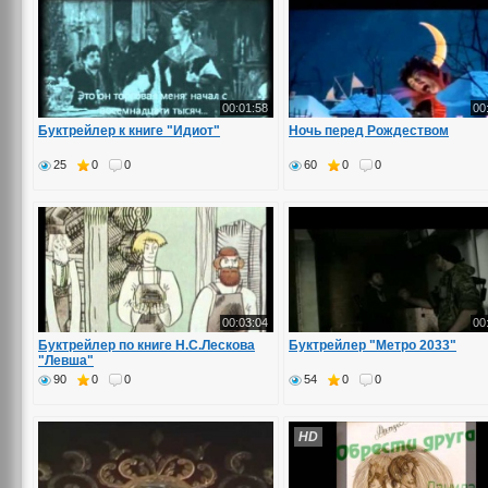
00:01:58
00
Буктрейлер к книге "Идиот"
Ночь перед Рождеством
25
0
0
60
0
0
00:03:04
00
Буктрейлер по книге Н.С.Лескова
Буктрейлер "Метро 2033"
"Левша"
90
0
0
54
0
0
HD