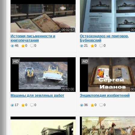
00:02:57
00
История письменности и
Остеохондроз не приговор,
книгопечатания
Бубновский
46
0
0
21
0
0
HD
HD
00:02:00
00
Машины для земляных работ
Энциклопедия изобретений
17
0
0
36
0
0