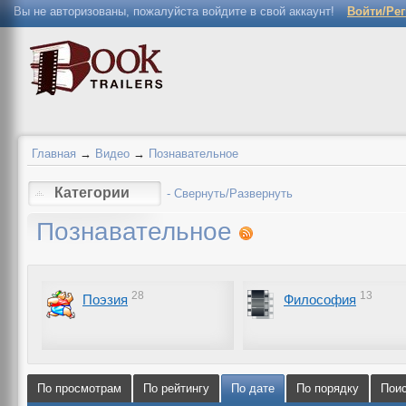
Вы не авторизованы, пожалуйста войдите в свой аккаунт!
Войти/Ре
Главная
→
Видео
→
Познавательное
Категории
- Свернуть/Развернуть
Познавательное
28
13
Поэзия
Философия
По просмотрам
По рейтингу
По дате
По порядку
Пои