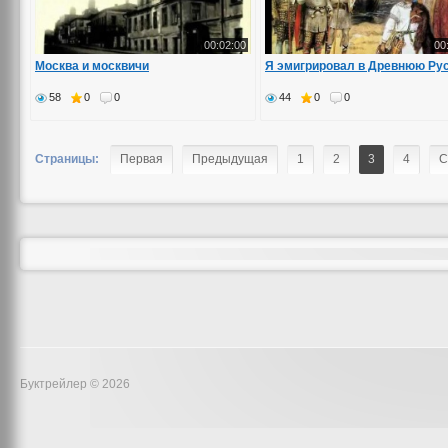
00:02:00
00
Москва и москвичи
Я эмигрировал в Древнюю Ру
58
0
0
44
0
0
Страницы:
Первая
Предыдущая
1
2
3
4
С
Буктрейлер © 2026