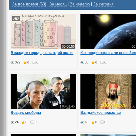
За все время (63)
|
За месяц
|
За неделю
|
За сегодня
HD
00:00:55
00
В каждом городе, на каждой полке
Как люди открывали свою Зе
379
0
0
35
0
0
00:01:45
00
Воздух свободы
Валдайское приселье
24
0
0
18
0
0