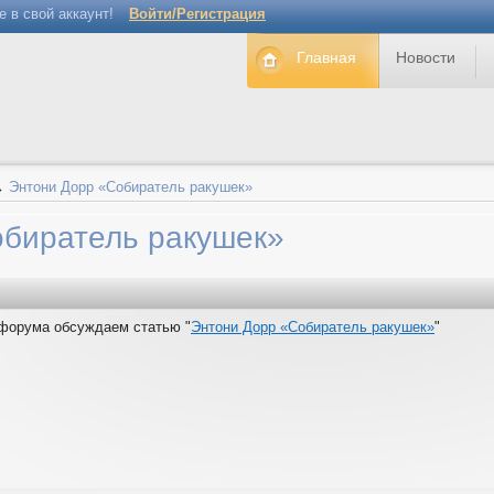
е в свой аккаунт!
Войти/Регистрация
Главная
Новости
→
Энтони Дорр «Собиратель ракушек»
обиратель ракушек»
 форума обсуждаем статью "
Энтони Дорр «Собиратель ракушек»
"