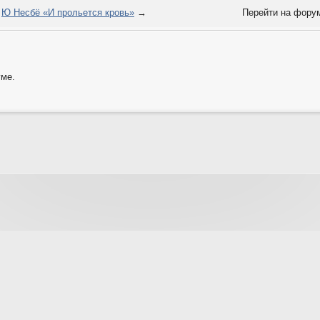
Ю Несбё «И прольется кровь»
→
Перейти на фору
уме.