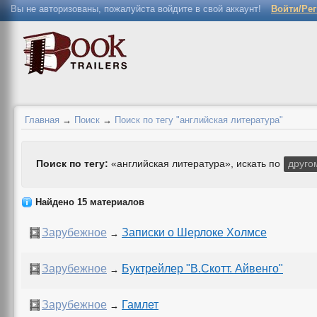
Вы не авторизованы, пожалуйста войдите в свой аккаунт!
Войти/Ре
Главная
→
Поиск
→
Поиск по тегу "английская литература"
Поиск по тегу:
«английская литература», искать по
друго
Найдено 15 материалов
Зарубежное
Записки о Шерлоке Холмсе
→
Зарубежное
Буктрейлер "В.Скотт. Айвенго"
→
Зарубежное
Гамлет
→