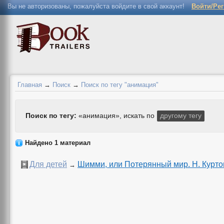
Вы не авторизованы, пожалуйста войдите в свой аккаунт!
Войти/Ре
Главная
→
Поиск
→
Поиск по тегу "анимация"
Поиск по тегу:
«анимация», искать по
другому тегу
Найдено 1 материал
Для детей
Шимми, или Потерянный мир. Н. Курто
→