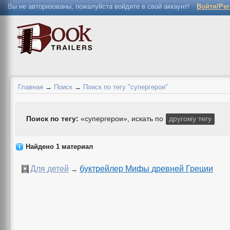
Вы не авторизованы, пожалуйста войдите в свой аккаунт!
Войти/Ре
Главная
→
Поиск
→
Поиск по тегу "супергерои"
Поиск по тегу:
«супергерои», искать по
другому тегу
Найдено 1 материал
Для детей
буктрейлер Мифы древней Греции
→