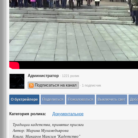
Администратор
· 1221 ролик
Подписаться на канал
· 1 подписчик
О буктрейлере
Поделиться
Пожаловаться
Выключить свет
Доба
Категория ролика:
Документальное
Традиции кадетства, принятие присяги
Автор: Марина Мухамедьярова
Книга: Макаров Максим "Кадетство"