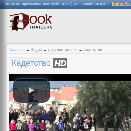
Вы не авторизованы, пожалуйста войдите в свой аккаунт!
Войти/Ре
Главная
→
Видео
→
Документальное
→
Кадетство
Кадетство
HD