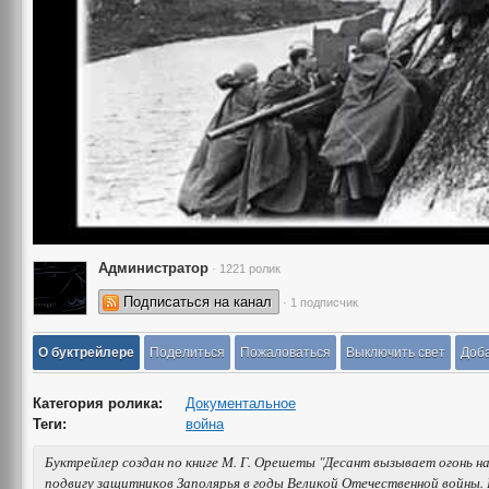
Администратор
· 1221 ролик
Подписаться на канал
· 1 подписчик
О буктрейлере
Поделиться
Пожаловаться
Выключить свет
Доба
Категория ролика:
Документальное
Теги:
война
Буктрейлер создан по книге М. Г. Орешеты "Десант вызывает огонь на
подвигу защитников Заполярья в годы Великой Отечественной войны. 