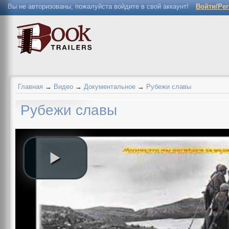
Вы не авторизованы, пожалуйста войдите в свой аккаунт!
Войти/Ре
Главная
→
Видео
→
Документальное
→
Рубежи славы
Рубежи славы