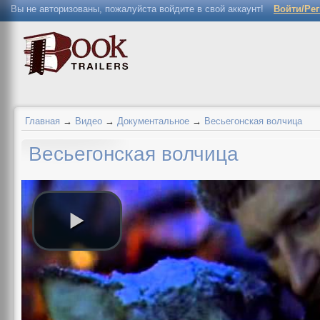
Вы не авторизованы, пожалуйста войдите в свой аккаунт!
Войти/Ре
Главная
→
Видео
→
Документальное
→
Весьегонская волчица
Весьегонская волчица