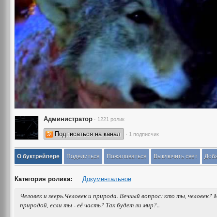
Администратор
· 1221 ролик
Подписаться на канал
· 1 подписчик
О буктрейлере
Поделиться
Пожаловаться
Выключить свет
Доба
Категория ролика:
Документальное
Человек и зверь.Человек и природа. Вечный вопрос: кто ты, человек
природой, если ты - её часть? Так будет ли мир?..