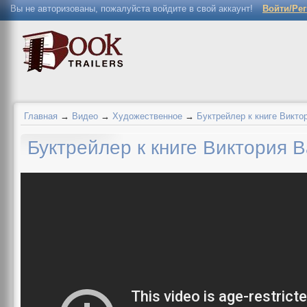
Вы не авторизованы, пожалуйста войдите в свой аккаунт!
Войти/Ре
Главная
→
Видео
→
Художественное
→
Буктрейлер к книге Викто
Буктрейлер к книге Виктория 