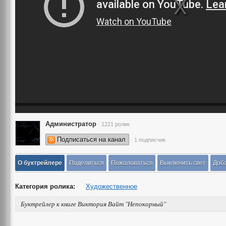
Администратор
· 1221 ролик
Подписаться на канал
· 1 подписчик
О буктрейлере
Поделиться
Пожаловаться
Выключить свет
Доба
Категория ролика:
Художественное
Буктрейлер к книге Виктория Вайт "Непокорный"