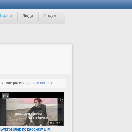
Видео
Люди
Форум
охожие ролики |
ролики автора
HD
00:03:10
Буктрейлер по рассказу В.М.