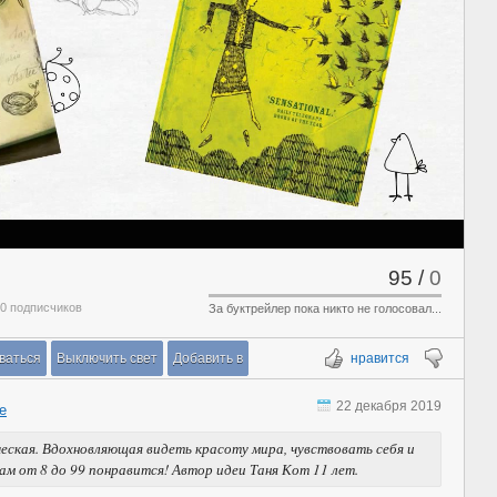
95
/
0
 0 подписчиков
За буктрейлер пока никто не голосовал...
ваться
Выключить свет
Добавить в
нравится
22 декабря 2019
е
еская. Вдохновляющая видеть красоту мира, чувствовать себя и
м от 8 до 99 понравится! Автор идеи Таня Кот 11 лет.