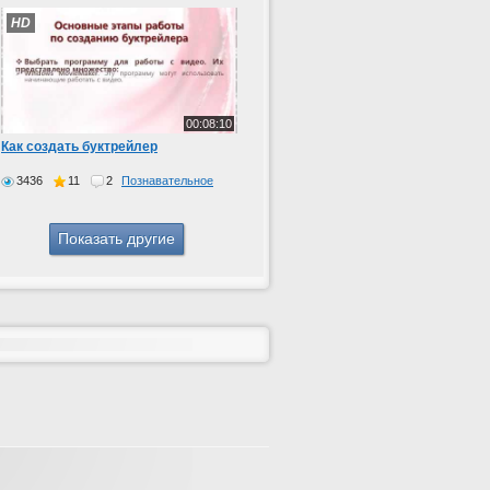
HD
00:08:10
Как создать буктрейлер
3436
11
2
Познавательное