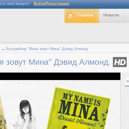
е в свой аккаунт!
Войти/Регистрация
Главная
Новости
→
Буктрейлер "Меня зовут Мина" Дэвид Алмонд.
я зовут Мина" Дэвид Алмонд.
HD
п