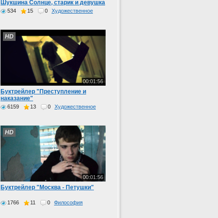
Шукшина Солнце, старик и девушка
534
15
0
Художественное
HD
00:01:56
Буктрейлер "Преступление и
наказание"
6159
13
0
Художественное
HD
00:01:56
Буктрейлер "Москва - Петушки"
1766
11
0
Философия