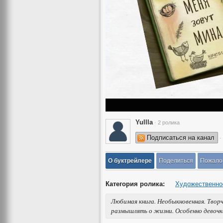
Yullla
· 2 ролика
Подписаться на канал
·
О буктрейлере
Поделиться
Пожало
Категория ролика:
Художественно
Любимая книга. Необыкновенная. Творч
размышлять о жизни. Особенно девочка