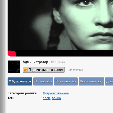
Администратор
· 1221 ролик
Подписаться на канал
· 1 подписчик
О буктрейлере
Поделиться
Пожаловаться
Выключить свет
Доба
Категория ролика:
Художественное
Теги:
ссср
,
война