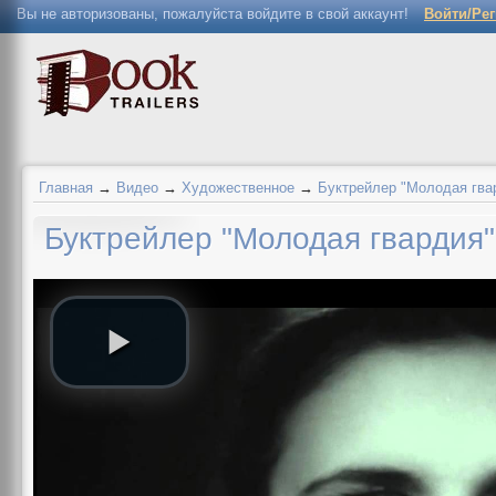
Вы не авторизованы, пожалуйста войдите в свой аккаунт!
Войти/Ре
Главная
→
Видео
→
Художественное
→
Буктрейлер "Молодая гва
Буктрейлер "Молодая гвардия