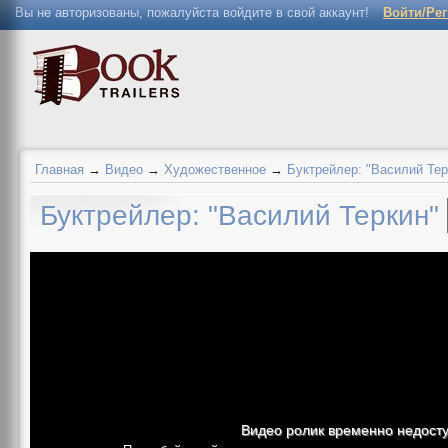
Вы не авторизованы, пожалуйста войдите в свой аккаунт!
Войти/Ре
Главная
→
Видео
→
Художественное
→
Буктрейлер: "Василий Тер
Буктрейлер: "Василий Теркин"
Видео ролик временно недост