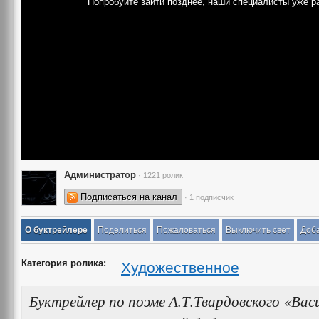
Попробуйте зайти позднее, наши специалисты уже р
Администратор
· 1221 ролик
Подписаться на канал
· 1 подписчик
О буктрейлере
Поделиться
Пожаловаться
Выключить свет
Доба
Категория ролика:
Художественное
Буктрейлер по поэме А.Т.Твардовского «Вас