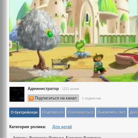
Администратор
· 1221 ролик
Подписаться на канал
· 1 подписчик
О буктрейлере
Поделиться
Пожаловаться
Выключить свет
Доба
Категория ролика:
Для детей
Авторы: Винникова Наталья, Кичигина Виктория