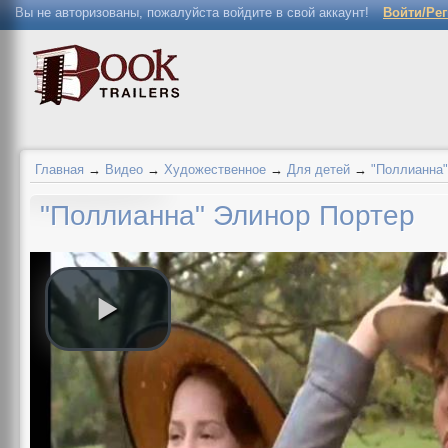
Вы не авторизованы, пожалуйста войдите в свой аккаунт!
Войти/Ре
Главная
→
Видео
→
Художественное
→
Для детей
→
"Поллианна"
"Поллианна" Элинор Портер