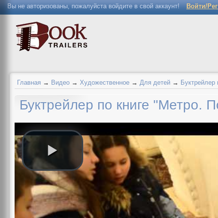
Вы не авторизованы, пожалуйста войдите в свой аккаунт!
Войти/Ре
Главная
→
Видео
→
Художественное
→
Для детей
→
Буктрейлер 
Буктрейлер по книге "Метро. 