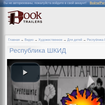
Вы не авторизованы, пожалуйста войдите в свой аккаунт!
Войти/Ре
Главная
→
Видео
→
Художественное
→
Для детей
→
Республика
Республика ШКИД