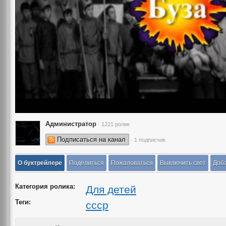
Администратор
· 1221 ролик
Подписаться на канал
· 1 подписчик
О буктрейлере
Поделиться
Пожаловаться
Выключить свет
Доба
Категория ролика:
Для детей
Теги:
ссср