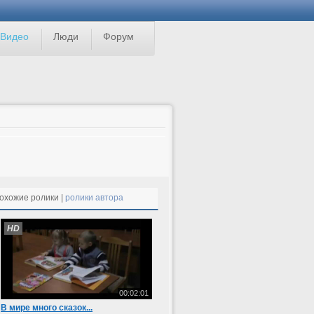
Видео
Люди
Форум
охожие ролики |
ролики автора
HD
00:02:01
В мире много сказок...