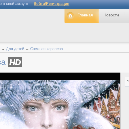
е в свой аккаунт!
Войти/Регистрация
Главная
Новости
→
Для детей
→
Снежная королева
ва
HD
п