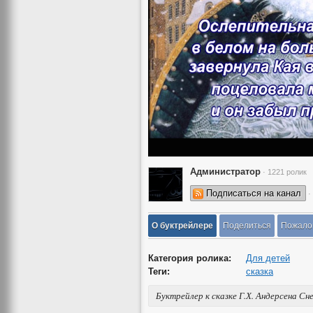
Администратор
· 1221 ролик
Подписаться на канал
·
О буктрейлере
Поделиться
Пожало
Категория ролика:
Для детей
Теги:
сказка
Буктрейлер к сказке Г.Х. Андерсена С