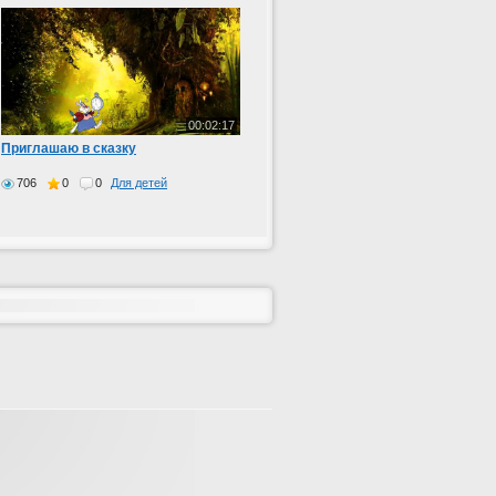
00:02:17
Приглашаю в сказку
706
0
0
Для детей