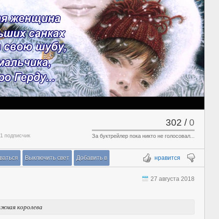
302
/
0
 1 подписчик
За буктрейлер пока никто не голосовал...
ваться
Выключить свет
Добавить в
нравится
27 августа 2018
нежная королева