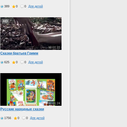
389
0
0
Для детей
HD
00:01:22
Сказки братьев Гримм
625
0
0
Для детей
00:01:24
Русские народные сказки
1756
0
0
Для детей