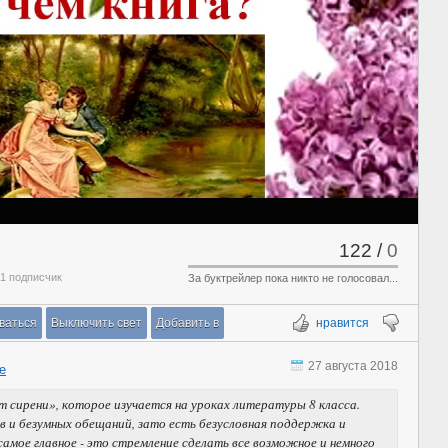
122
/
0
 1 подписчик
За буктрейлер пока никто не голосовал...
ваться
Выключить свет
Добавить в
нравится
27 августа 2018
е
ст сирени», которое изучается на уроках литературы 8 класса.
ов и безумных обещаний, зато есть безусловная поддержка и
самое главное - это стремление сделать все возможное и немного