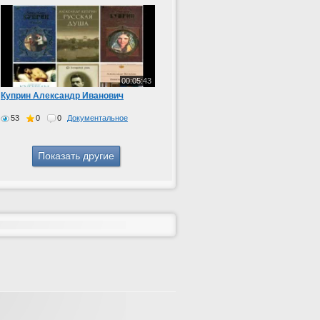
00:05:43
Куприн Александр Иванович
53
0
0
Документальное