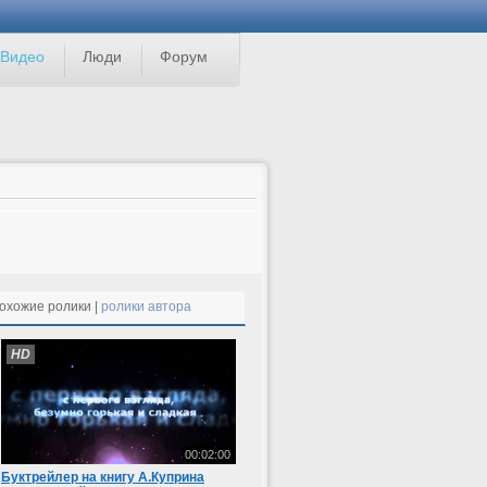
Видео
Люди
Форум
охожие ролики |
ролики автора
HD
00:02:00
Буктрейлер на книгу А.Куприна