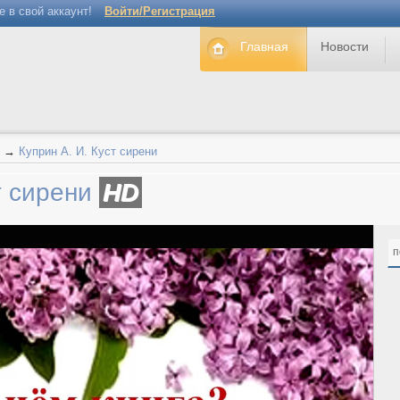
е в свой аккаунт!
Войти/Регистрация
Главная
Новости
→
Куприн А. И. Куст сирени
т сирени
HD
п