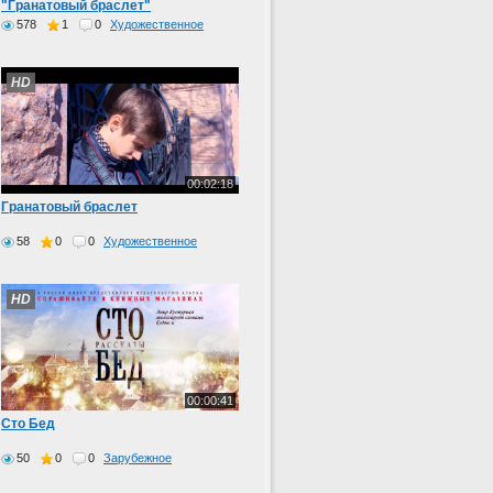
"Гранатовый браслет"
578
1
0
Художественное
HD
00:02:18
Гранатовый браслет
58
0
0
Художественное
HD
00:00:41
Сто Бед
50
0
0
Зарубежное