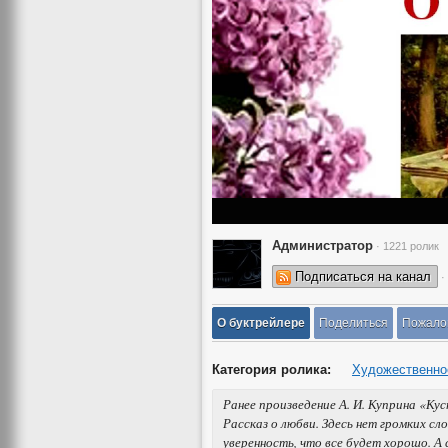
Администратор
· 1221 ролик
Подписаться на канал
·
О буктрейлере
Поделиться
Пожало
Категория ролика:
Художественно
Ранее произведение А. И. Куприна «Ку
Рассказ о любви. Здесь нет громких сл
уверенность, что все будет хорошо. А 