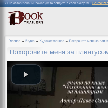
Вы не авторизованы, пожалуйста войдите в свой аккаунт!
Войти/Ре
Главная
→
Видео
→
Художественное
→
Похороните меня за плин
Похороните меня за плинтусо