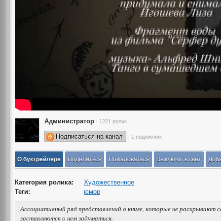
Администратор
· 1221 ролик
Подписаться на канал
· 1 подписчик
О буктрейлере
Поделиться
Пожаловаться
Выключить свет
Доба
Категория ролика:
Художественное
Теги:
юмор
Ассоциативный ряд представлений о книге, которые не раскрывают с
заставляются о нем задуматься.