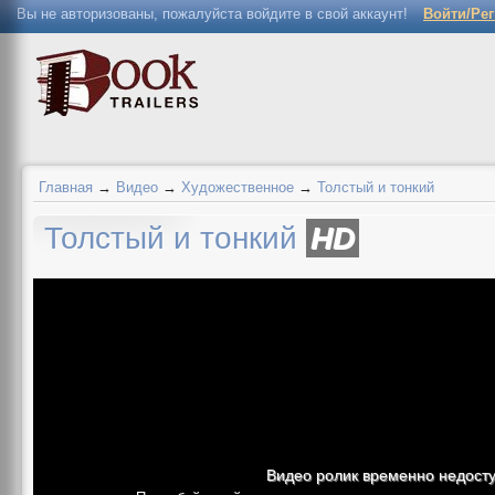
Вы не авторизованы, пожалуйста войдите в свой аккаунт!
Войти/Ре
Главная
→
Видео
→
Художественное
→
Толстый и тонкий
Толстый и тонкий
HD
Видео ролик временно недост