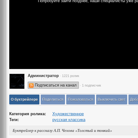
Попробуйте зайти позднее, наши специалисты уже р
Администратор
· 1221 ролик
Подписаться на канал
· 1 подписчик
О буктрейлере
Поделиться
Пожаловаться
Выключить свет
Доба
Категория ролика:
Художественное
Теги:
русская классика
Буктрейлер к рассказу А.П. Чехова «Толстый и тонкий»