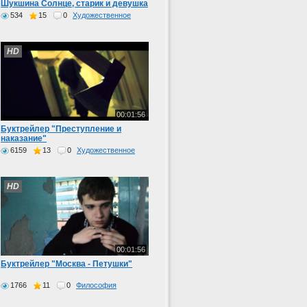
Шукшина Солнце, старик и девушка
534
15
0
Художественное
HD
00:01:56
Буктрейлер "Преступление и
наказание"
6159
13
0
Художественное
HD
00:01:56
Буктрейлер "Москва - Петушки"
1766
11
0
Философия