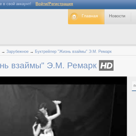
е в свой аккаунт!
Войти/Регистрация
Главная
Новости
→
Зарубежное
→
Буктрейлер "Жизнь взаймы" Э.М. Ремарк
нь взаймы" Э.М. Ремарк
HD
п