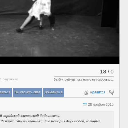
18
/
0
 1 подписчик
За буктрейлер пока никто не голосовал...
ваться
Выключить свет
Добавить в
нравится
28 ноября 2015
й городской юношеской библиотеки.
М.Ремарка "Жизнь взаймы". Это история двух людей, которые