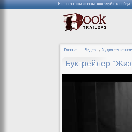
Вы не авторизованы, пожалуйста войдит
Главная
→
Видео
→
Художественное
Буктрейлер "Жиз