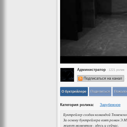
Администратор
· 1221 ролик
Подписаться на канал
·
О буктрейлере
Поделиться
Пожало
Категория ролика:
Зарубежное
Буктрейлер создан командой Тюменско
За основу буктрейлера взят роман Э.
живут моментом - здесь и сейчас.