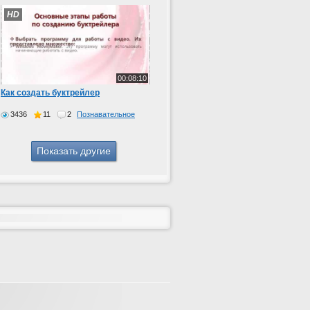
HD
00:08:10
Как создать буктрейлер
3436
11
2
Познавательное