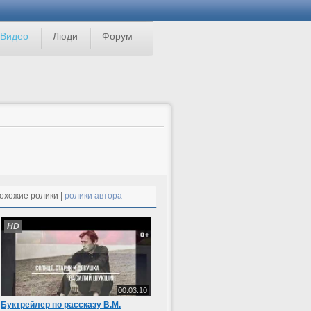
Видео
Люди
Форум
охожие ролики |
ролики автора
HD
00:03:10
Буктрейлер по рассказу В.М.