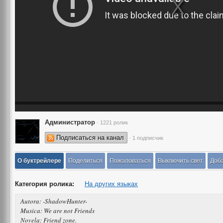
Администратор
· 1221 ролик
Подписаться на канал
· 1 подписчик
О буктрейлере
Поделиться
Пожаловаться
Выключить свет
Доба
Категория ролика:
На других языках
Autora: -ShadowHunter-
Musica: We are not Friends
Novela: Friend zone.