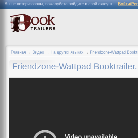
Вы не авторизованы, пожалуйста войдите в свой аккаунт!
Войти/Ре
Главная
→
Видео
→
На других языках
→
Friendzone-Wattpad Booktra
Friendzone-Wattpad Booktrailer.