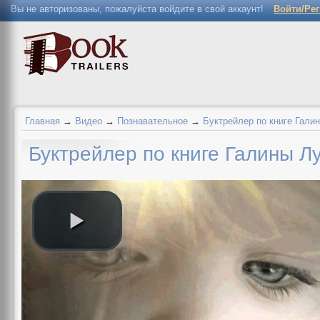
Вы не авторизованы, пожалуйста войдите в свой аккаунт!
Войти/Ре
Главная
→
Видео
→
Познавательное
→
Буктрейлер по книге Гали
Буктрейлер по книге Галины Л