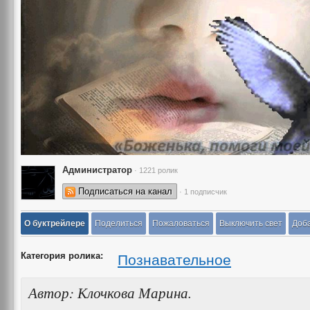
Администратор
· 1221 ролик
Подписаться на канал
· 1 подписчик
О буктрейлере
Поделиться
Пожаловаться
Выключить свет
Доба
Категория ролика:
Познавательное
Автор: Клочкова Марина.