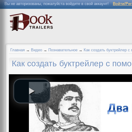
Вы не авторизованы, пожалуйста войдите в свой аккаунт!
Войти/Ре
Главная
→
Видео
→
Познавательное
→
Как создать буктрейлер с
Как создать буктрейлер с пом