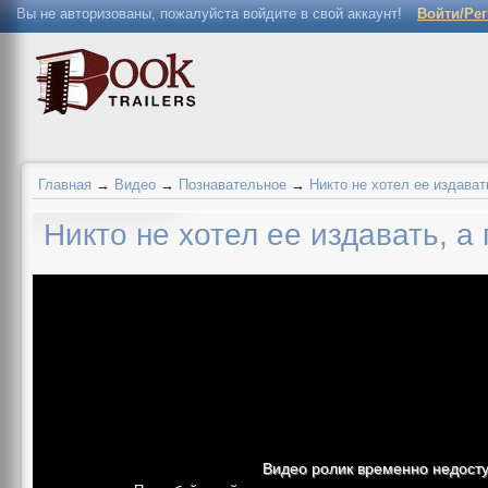
Вы не авторизованы, пожалуйста войдите в свой аккаунт!
Войти/Ре
Главная
→
Видео
→
Познавательное
→
Никто не хотел ее издавать
Никто не хотел ее издавать, а 
Видео ролик временно недост