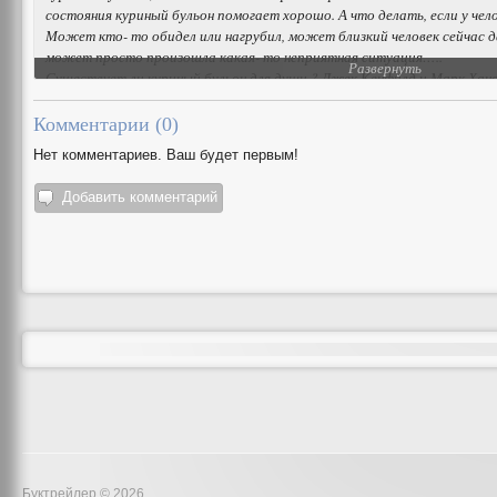
состояния куриный бульон помогает хорошо. А что делать, если у чел
Может кто- то обидел или нагрубил, может близкий человек сейчас дал
может просто произошла какая- то неприятная ситуация…..
Развернуть
Существует ли куриный бульон для души ? Джек Кенфилд и Марк Хансе
Читатели Хабаровска могут приобрести книги во всех магазинах М
Комментарии (
0
)
Нет комментариев. Ваш будет первым!
Добавить комментарий
Буктрейлер © 2026