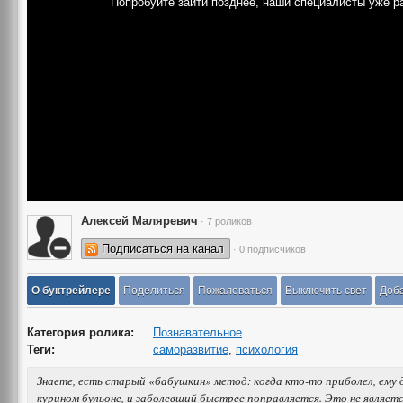
Попробуйте зайти позднее, наши специалисты уже р
Алексей Маляревич
· 7 роликов
Подписаться на канал
· 0 подписчиков
О буктрейлере
Поделиться
Пожаловаться
Выключить свет
Доба
Категория ролика:
Познавательное
Теги:
саморазвитие
,
психология
Знаете, есть старый «бабушкин» метод: когда кто-то приболел, ему 
курином бульоне, и заболевший быстрее поправляется. Это не являетс