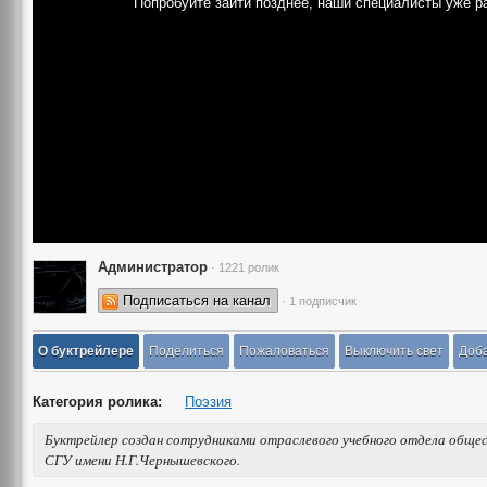
Попробуйте зайти позднее, наши специалисты уже р
Администратор
· 1221 ролик
Подписаться на канал
· 1 подписчик
О буктрейлере
Поделиться
Пожаловаться
Выключить свет
Доба
Категория ролика:
Поэзия
Буктрейлер создан сотрудниками отраслевого учебного отдела общес
СГУ имени Н.Г.Чернышевского.