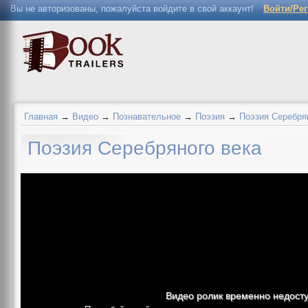
Вы не авторизованы, пожалуйста войдите в свой аккаунт!
Войти/Ре
Главная
→
Видео
→
Познавательное
→
Поэзия
→
Поэзия Серебря
Поэзия Серебряного века
Видео ролик временно недост