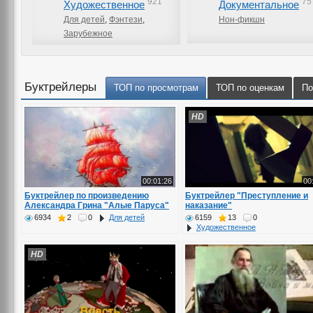
921
75
Художественное
Документальное
Для детей
,
Фэнтези
,
Нон-фикшн
Зарубежное
Буктрейлеры
ТОП по просмотрам
ТОП по оценкам
По
HD
00:01:26
00
Буктрейлер по произведению
Буктрейлер "Преступление и
Александра Грина "Алые Паруса"
наказание"
6934
2
0
Для детей
6159
13
0
Художественное
HD