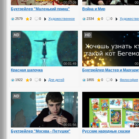
00:03:09
00
Буктрейлер "Маленький принц"
Война и Мир
2579
2
0
Художественное
2334
0
0
Художестве
HD
HD
00:01:49
00
Красная шапочка
Буктрейлер Мастер и Маргари
1922
0
0
Для детей
1855
0
0
Философия
HD
00:01:56
00
Буктрейлер "Москва - Петушки"
Русские народные сказки