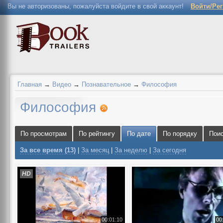
Вы не авторизованы, пожалуйста войдите в свой аккаунт!
Войти/Ре
Главная
→
Видео
→
Познавательное
→
Философия
Философия
По просмотрам
По рейтингу
По дате
По порядку
Пои
За все время (13)
|
За месяц
|
За неделю
|
За сегодня
HD
00:01:10
00