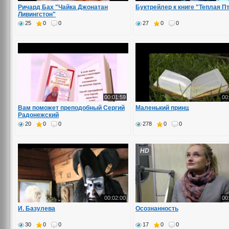
Ричард Бах "Чайка Джонатан
Буктрейлер к книге "Теплая П
Ливингстон"
25
0
0
27
0
0
00:01:59
00
Вам поможет преподобный Сергий
Маленький принц
Радонежский
20
0
0
278
0
0
HD
00:02:00
00
И. Базулева
Осознанность
30
0
0
17
0
0