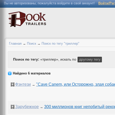
Вы не авторизованы, пожалуйста войдите в свой аккаунт!
Войти/Ре
Главная
→
Поиск
→
Поиск по тегу "триллер"
Поиск по тегу:
«триллер», искать по
другому тегу
Найдено 6 материалов
Фэнтези
"Cave Canem, или Осторожно, злая собак
→
Зарубежное
300 миллионов книг непобитый реко
→