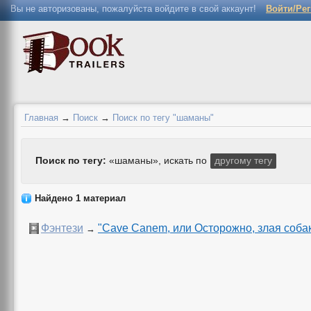
Вы не авторизованы, пожалуйста войдите в свой аккаунт!
Войти/Ре
Главная
→
Поиск
→
Поиск по тегу "шаманы"
Поиск по тегу:
«шаманы», искать по
другому тегу
Найдено 1 материал
Фэнтези
"Cave Canem, или Осторожно, злая собак
→