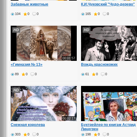
Забавные животные
К.И.Чуковский "Чудо-дерево"
104
0
0
165
0
0
HD
HD
00:01:57
00
«Гимназия № 13»
Вождь краснокожих
89
0
0
61
0
0
HD
00:02:17
00
Снежная королева
Буктрейлер по книгам Астрид
Линдгрен
303
0
0
198
0
0