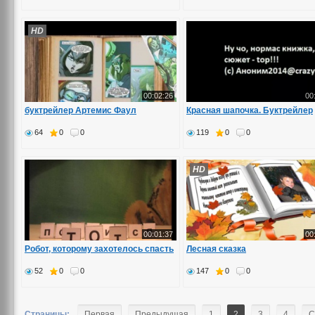
HD
00:02:26
00
буктрейлер Артемис Фаул
Красная шапочка. Буктрейлер
64
0
0
119
0
0
HD
00:01:37
00
Робот, которому захотелось спасть
Лесная сказка
52
0
0
147
0
0
Страницы:
Первая
Предыдущая
1
2
3
4
С