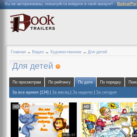
Вы не авторизованы, пожалуйста войдите в свой аккаунт!
Войти/Ре
Главная
→
Видео
→
Художественное
→
Для детей
Для детей
По просмотрам
По рейтингу
По дате
По порядку
Пои
За все время (134)
|
За месяц
|
За неделю
|
За сегодня
HD
HD
00:01:57
00