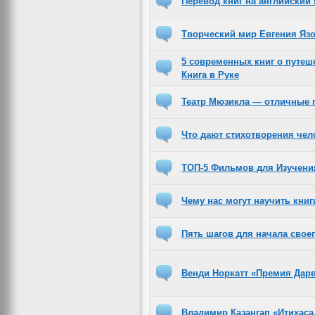
Перевод книг на английский
Творческий мир Евгения Яз
5 современных книг о путеш
Книга в Руке
Театр Мюзикла — отличные п
Что дают стихотворения чел
ТОП-5 Фильмов для Изучени
Чему нас могут научить книг
Пять шагов для начала свое
Венди Норкатт «Премия Дар
Владимир Казангап «Итихаса.