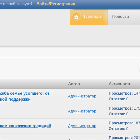
е в свой аккаунт!
Войти/Регистрация
Главная
Новости
Автор
Активность
ужба семье усопшего: от
Просмотров:
14
Администратор
ской поддержки
Ответов:
0
Просмотров:
17
Администратор
Ответов:
0
Просмотров:
18
окам кавказских традиций
Администратор
Ответов:
0
Просмотров:
20