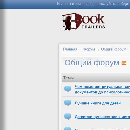
Вы не авторизованы, пожалуйста войдит
Главная
→
Форум
→
Общий форум
Общий форум
Темы
Чем помогает ритуальная сл
документов до психологиче
Лучшие книги для детей
Дагестан: путешествие к ист