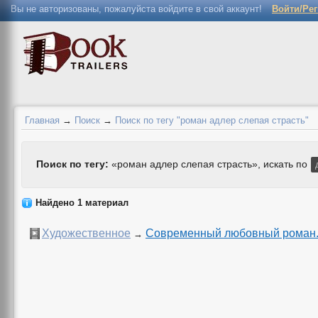
Вы не авторизованы, пожалуйста войдите в свой аккаунт!
Войти/Ре
Главная
→
Поиск
→
Поиск по тегу "роман адлер слепая страсть"
Поиск по тегу:
«роман адлер слепая страсть», искать по
Найдено 1 материал
Художественное
Современный любовный роман. 
→