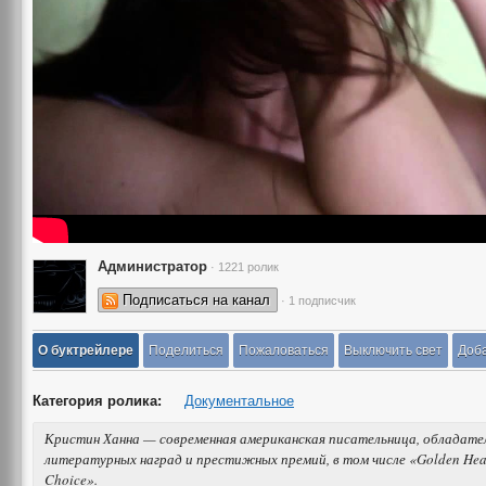
Администратор
· 1221 ролик
Подписаться на канал
· 1 подписчик
О буктрейлере
Поделиться
Пожаловаться
Выключить свет
Доба
Категория ролика:
Документальное
Кристин Ханна — современная американская писательница, обладате
литературных наград и престижных премий, в том числе «Golden Hear
Choice».