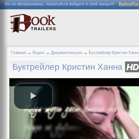
Вы не авторизованы, пожалуйста войдите в свой аккаунт!
Войти/Ре
Главная
→
Видео
→
Документальное
→
Буктрейлер Кристин Ханн
Буктрейлер Кристин Ханна
HD