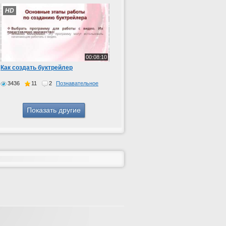
HD
00:08:10
Как создать буктрейлер
3436
11
2
Познавательное