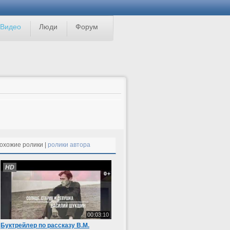
Видео
Люди
Форум
охожие ролики |
ролики автора
HD
00:03:10
Буктрейлер по рассказу В.М.