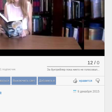
12
/
0
 1 подписчик
За буктрейлер пока никто не голосовал...
ваться
Выключить свет
Добавить в
нравится
9 декабря 2015
е