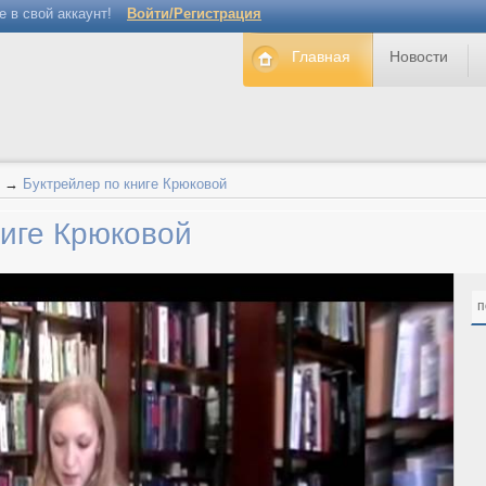
е в свой аккаунт!
Войти/Регистрация
Главная
Новости
→
Буктрейлер по книге Крюковой
ниге Крюковой
п