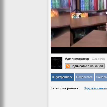
Администратор
· 1221 ролик
Подписаться на канал
·
О буктрейлере
Поделиться
Пожало
Категория ролика:
Художественно