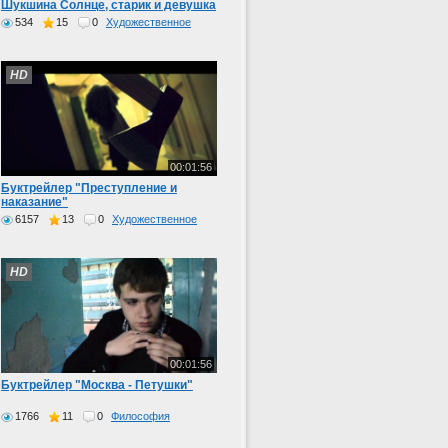
Шукшина Солнце, старик и девушка
534
15
0
Художественное
HD
00:01:56
Буктрейлер "Преступление и
наказание"
6157
13
0
Художественное
HD
00:01:56
Буктрейлер "Москва - Петушки"
1766
11
0
Философия