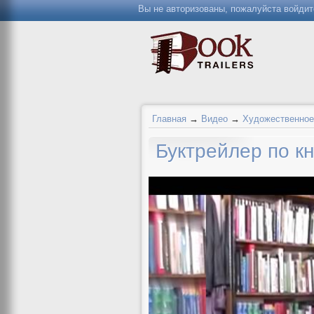
Вы не авторизованы, пожалуйста войдит
Главная
→
Видео
→
Художественное
Буктрейлер по к