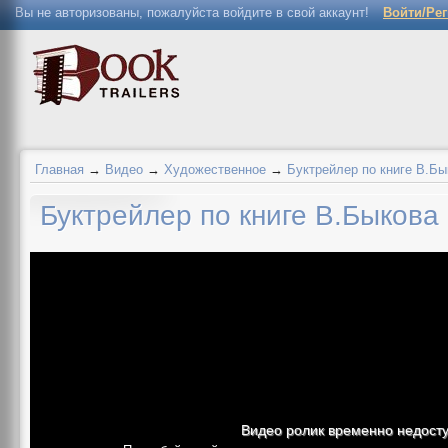
Вы не авторизованы, пожалуйста войдите в свой аккаунт!
Войти/Ре
Главная
→
Видео
→
Художественное
→
Буктрейлер по книге В.Бы
Буктрейлер по книге В.Быкова
Видео ролик временно недост