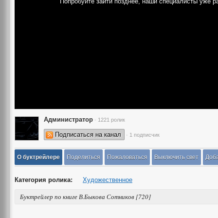
Попробуйте зайти позднее, наши специалисты уже р
Администратор
· 1221 ролик
Подписаться на канал
· 1 подписчик
О буктрейлере
Поделиться
Пожаловаться
Выключить свет
Доба
Категория ролика:
Художественное
Буктрейлер по книге В.Быкова Сотников [720]