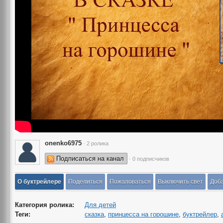
onenko6975
· 2 ролика
Подписаться на канал
· 0 подписчиков
О буктрейлере
Поделиться
Пожаловаться
Выключить свет
Доба
Категория ролика:
Для детей
Теги:
сказка
,
принцесса на горошине
,
буктрейлер
,