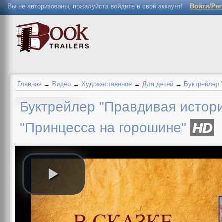
Вы не авторизованы, пожалуйста войдите в свой аккаунт!
Войти/Ре
Главная
→
Видео
→
Художественное
→
Для детей
→
Буктрейлер 
Буктрейлер "Правдивая истори
"Принцесса на горошине"
HD